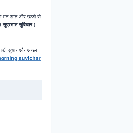
ारा मन शांत और ऊर्जा से
िन
सुप्रभात सुविचार
(
काफ़ी सुधार और अच्छा
orning suvichar