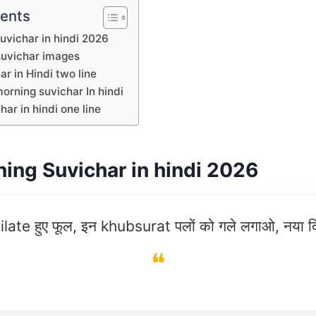
tents
vichar in hindi 2026
uvichar images
r in Hindi two line
orning suvichar In hindi
ar in hindi one line
ing Suvichar in hindi 2026
hilate हुए फूल, इन khubsurat पलों को गले लगाओ, नया दि