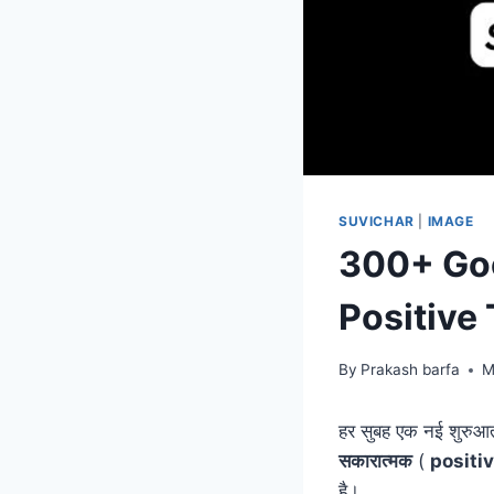
SUVICHAR
|
IMAGE
300+ Goo
Positive
By
Prakash barfa
M
हर सुबह एक नई शुरुआत ह
सकारात्मक
(
positi
है।