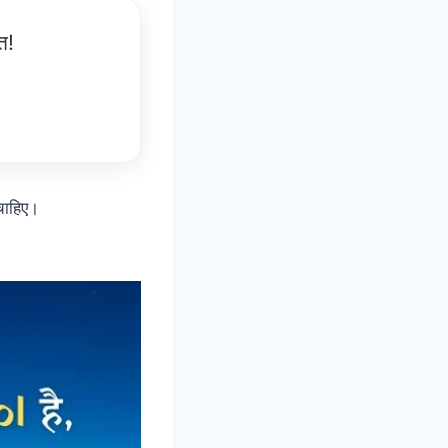
त!
चाहिए।