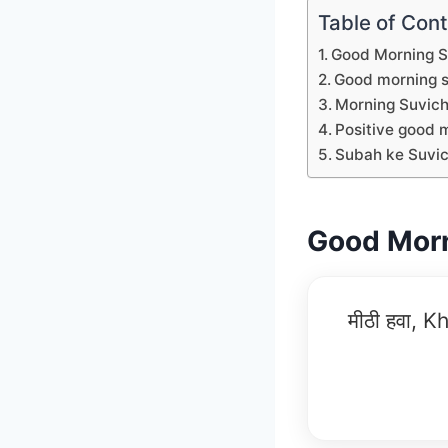
Table of Con
Good Morning Su
Good morning s
Morning Suvicha
Positive good m
Subah ke Suvich
Good Morn
मीठी हवा, K