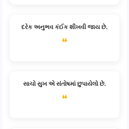
દરેક અનુભવ કંઈક શીખવી જાય છે.
સાચો સુખ એ સંતોષમાં છુપાયેલો છે.