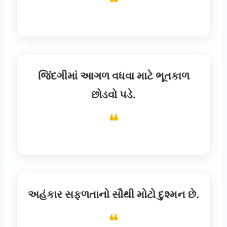
જિંદગીમાં આગળ વધવા માટે ભૂતકાળ
છોડવો પડે.
અહંકાર સફળતાનો સૌથી મોટો દુશ્મન છે.