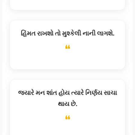
હિંમત રાખશો તો મુશ્કેલી નાની લાગશે.
જ્યારે મન શાંત હોય ત્યારે નિર્ણય સાચા
થાય છે.