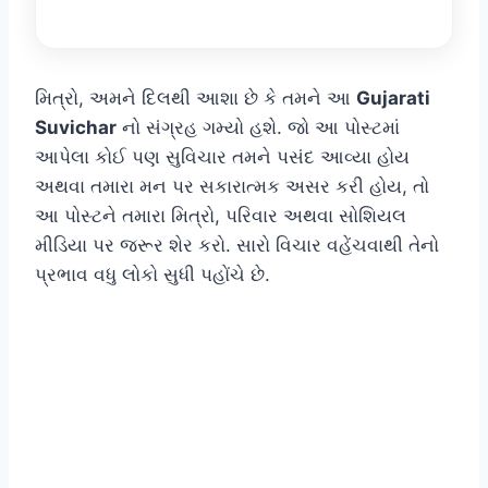
મિત્રો, અમને દિલથી આશા છે કે તમને આ
Gujarati
Suvichar
નો સંગ્રહ ગમ્યો હશે. જો આ પોસ્ટમાં
આપેલા કોઈ પણ સુવિચાર તમને પસંદ આવ્યા હોય
અથવા તમારા મન પર સકારાત્મક અસર કરી હોય, તો
આ પોસ્ટને તમારા મિત્રો, પરિવાર અથવા સોશિયલ
મીડિયા પર જરૂર શેર કરો. સારો વિચાર વહેંચવાથી તેનો
પ્રભાવ વધુ લોકો સુધી પહોંચે છે.