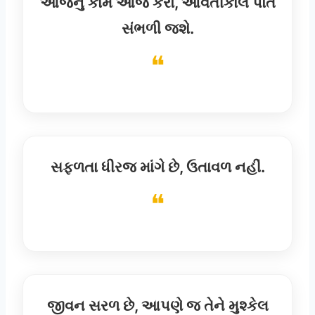
આજનું કામ આજે કરો, આવતીકાલ પોતે
સંભળી જશે.
સફળતા ધીરજ માંગે છે, ઉતાવળ નહીં.
જીવન સરળ છે, આપણે જ તેને મુશ્કેલ