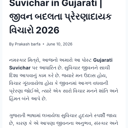
Suvichar in Gujarati |
જીવન બદલતા પ્રેરણાદાયક
વિચારો 2026
By
Prakash barfa
June 10, 2026
નમસ્કાર મિત્રો, આજનો અમારો આ પોસ્ટ
Gujarati
Suvichar
પર આધારિત છે. સુવિચાર જીવનને સાચી
દિશા આપવાનું કામ કરે છે. જ્યારે મન ઉદાસ હોય,
વિચાર ગૂંચવાયેલા હોય કે જીવનમાં આગળ વધવાની
પ્રેરણા જોઈએ, ત્યારે એક સારો વિચાર મનને શાંતિ અને
હિંમત બંને આપે છે.
ગુજરાતી ભાષામાં લખાયેલા સુવિચાર હૃદયને સ્પર્શી જાય
છે, કારણ કે એ આપણા જીવનના અનુભવ, સંસ્કાર અને