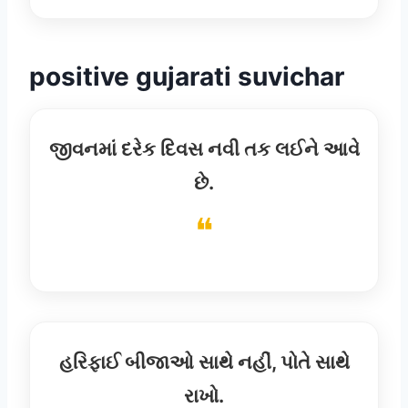
positive gujarati suvichar
જીવનમાં દરેક દિવસ નવી તક લઈને આવે
છે.
હરિફાઈ બીજાઓ સાથે નહીં, પોતે સાથે
રાખો.