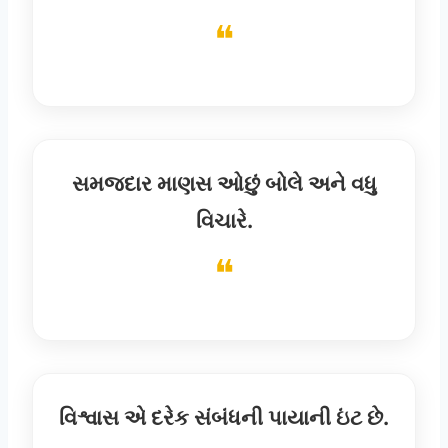
સમજદાર માણસ ઓછું બોલે અને વધુ
વિચારે.
વિશ્વાસ એ દરેક સંબંધની પાયાની ઇંટ છે.