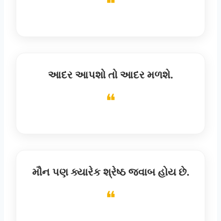
આદર આપશો તો આદર મળશે.
મૌન પણ ક્યારેક શ્રેષ્ઠ જવાબ હોય છે.