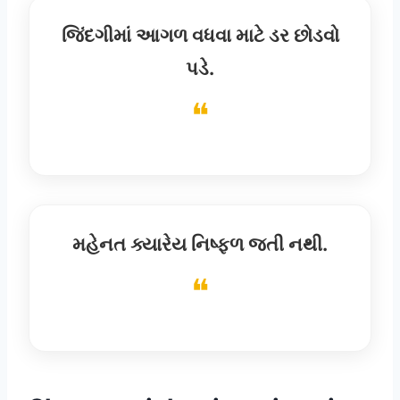
જિંદગીમાં આગળ વધવા માટે ડર છોડવો
પડે.
મહેનત ક્યારેય નિષ્ફળ જતી નથી.