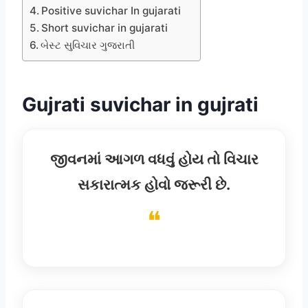
Positive suvichar In gujarati
Short suvichar in gujarati
બેસ્ટ સુવિચાર ગુજરાતી
Gujrati suvichar in gujrati
જીવનમાં આગળ વધવું હોય તો વિચાર
સકારાત્મક હોવો જરૂરી છે.