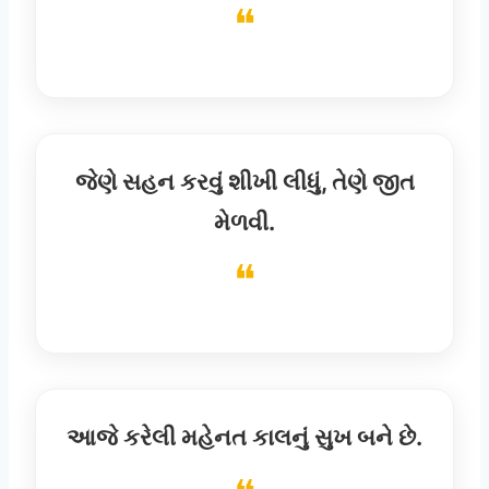
જેણે સહન કરવું શીખી લીધું, તેણે જીત
મેળવી.
આજે કરેલી મહેનત કાલનું સુખ બને છે.