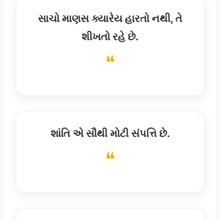
સાચો માણસ ક્યારેય હારતો નથી, તે
શીખતો રહે છે.
શાંતિ એ સૌથી મોટી સંપત્તિ છે.