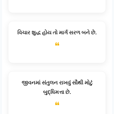
વિચાર શુદ્ધ હોય તો માર્ગ સરળ બને છે.
જીવનમાં સંતુલન રાખવું સૌથી મોટું
બુદ્ધિમત્તા છે.