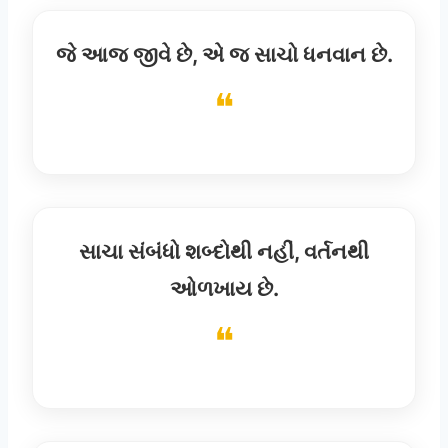
જે આજ જીવે છે, એ જ સાચો ધનવાન છે.
સાચા સંબંધો શબ્દોથી નહીં, વર્તનથી
ઓળખાય છે.