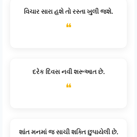
વિચાર સારા હશે તો રસ્તા ખુલી જશે.
દરેક દિવસ નવી શરૂઆત છે.
શાંત મનમાં જ સાચી શક્તિ છુપાયેલી છે.