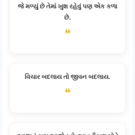
જે મળ્યું છે તેમાં ખુશ રહેવું પણ એક કળા
છે.
વિચાર બદલાય તો જીવન બદલાય.