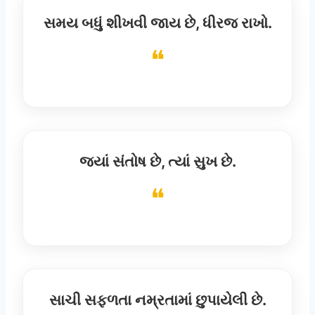
સમય બધું શીખવી જાય છે, ધીરજ રાખો.
જ્યાં સંતોષ છે, ત્યાં સુખ છે.
સાચી સફળતા નમ્રતામાં છુપાયેલી છે.