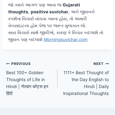
જો તમને આગળ પણ આવા જ
Gujarati
thoughts
,
positive suvichar
, અને જીવનને
સ્પર્શતા વિચારો વાંચવા ગમતા હોય, તો અમારી
વેબસાઇટના હોમ પેજ પર જરૂર મુલાકાત લો.
સારા વિચારો સાથે જીવીએ, કારણ કે વિચાર બદલાશે તો
જીવન પણ બદલાશે
Morningsuvichar.com
Post
PREVIOUS
NEXT
Best 100+ Golden
1111+ Best Thought of
navigation
Thoughts of Life in
the Day English to
Hindi | गोल्डन कोट्स इन
Hindi | Daily
हिंदी
Inspirational Thoughts