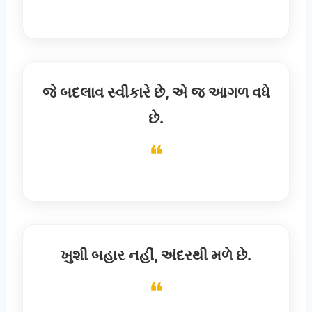
જે બદલાવ સ્વીકારે છે, એ જ આગળ વધે
છે.
ખુશી બહાર નહીં, અંદરથી મળે છે.