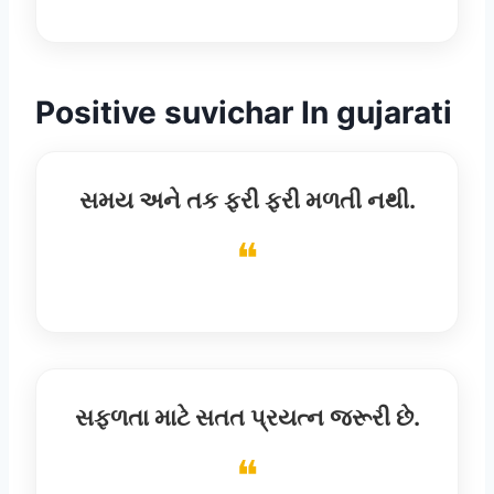
Positive
suvichar
In gujarati
સમય અને તક ફરી ફરી મળતી નથી.
સફળતા માટે સતત પ્રયત્ન જરૂરી છે.