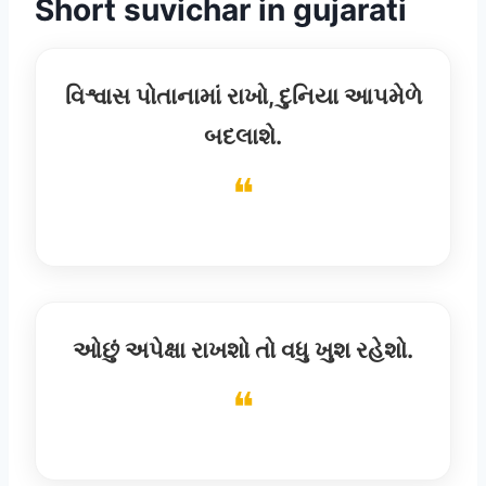
Short suvichar in gujarati
વિશ્વાસ પોતાનામાં રાખો, દુનિયા આપમેળે
બદલાશે.
ઓછું અપેક્ષા રાખશો તો વધુ ખુશ રહેશો.