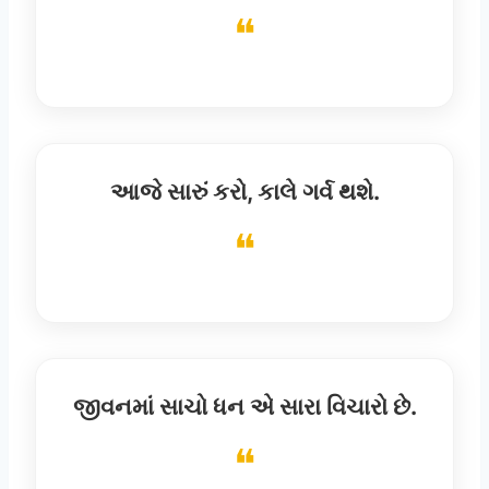
આજે સારું કરો, કાલે ગર્વ થશે.
જીવનમાં સાચો ધન એ સારા વિચારો છે.