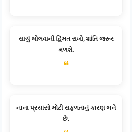
સાચું બોલવાની હિંમત રાખો, શાંતિ જરૂર
મળશે.
નાના પ્રયાસો મોટી સફળતાનું કારણ બને
છે.