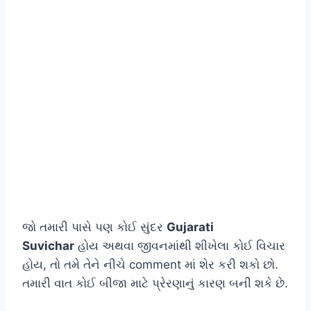
જો તમારી પાસે પણ કોઈ સુંદર
Gujarati
Suvichar
હોય અથવા જીવનમાંથી શીખેલા કોઈ વિચાર
હોય, તો તમે તેને નીચે comment માં શેર કરી શકો છો.
તમારી વાત કોઈ બીજા માટે પ્રેરણાનું કારણ બની શકે છે.