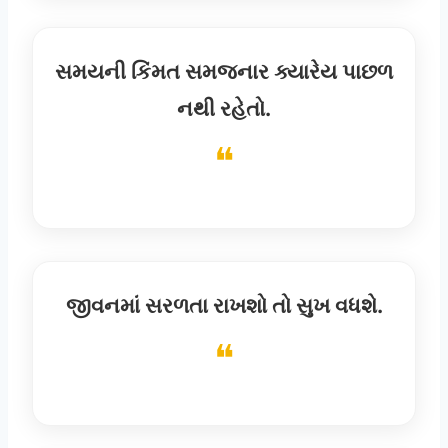
સમયની કિંમત સમજનાર ક્યારેય પાછળ
નથી રહેતો.
જીવનમાં સરળતા રાખશો તો સુખ વધશે.