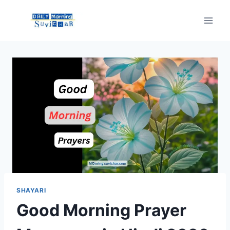
Skip
to
content
SHAYARI
Good Morning Prayer