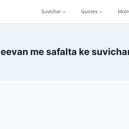
Suvichar
Quotes
Moti
jeevan me safalta ke suvicha