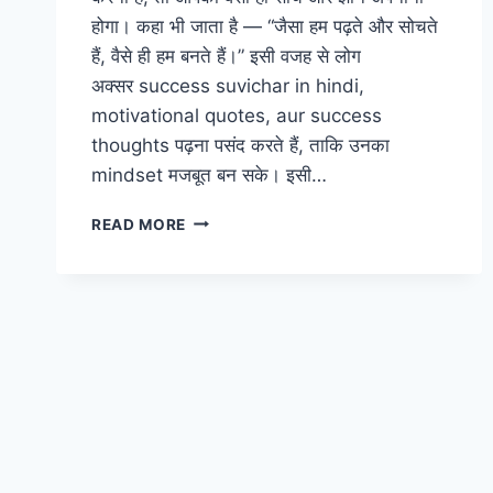
होगा। कहा भी जाता है — “जैसा हम पढ़ते और सोचते
हैं, वैसे ही हम बनते हैं।” इसी वजह से लोग
अक्सर success suvichar in hindi,
motivational quotes, aur success
thoughts पढ़ना पसंद करते हैं, ताकि उनका
mindset मजबूत बन सके। इसी…
43+
READ MORE
SUCCESS
SUVICHAR
IN
HINDI
–
सफलता
के
लिए
प्रेरणादायक
सुविचार
(2026)