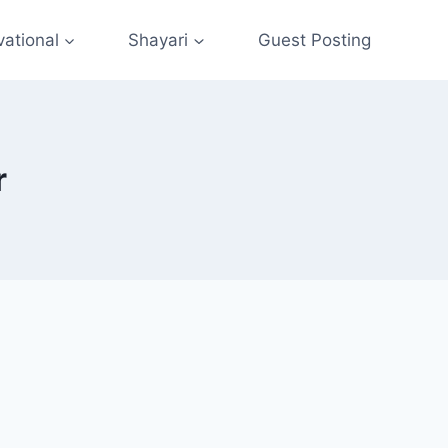
vational
Shayari
Guest Posting
r